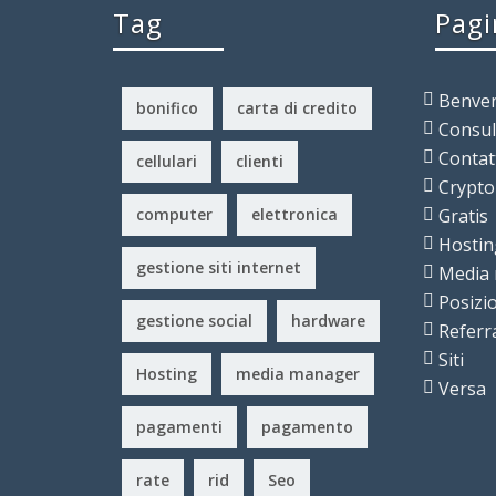
Tag
Pagi
Benven
bonifico
carta di credito
Consu
Contat
cellulari
clienti
Crypto
computer
elettronica
Gratis
Hostin
gestione siti internet
Media
Posiz
gestione social
hardware
Referr
Siti
Hosting
media manager
Versa
pagamenti
pagamento
rate
rid
Seo