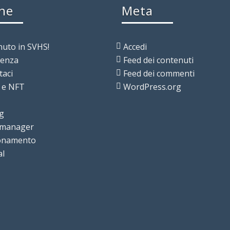
ne
Meta
uto in SVHS!
Accedi
lenza
Feed dei contenuti
taci
Feed dei commenti
 e NFT
WordPress.org
g
 manager
ionamento
al