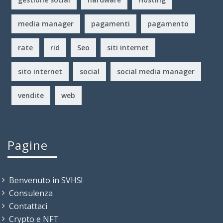
media manager
pagamenti
pagamento
rate
rid
Seo
siti internet
sito internet
social
social media manager
vendite
web
Pagine
Benvenuto in SVHS!
Consulenza
Contattaci
Crypto e NFT