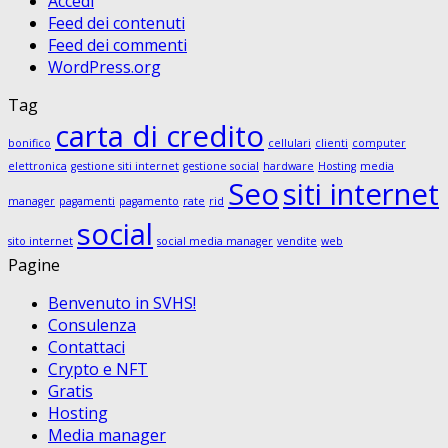
Accedi
Feed dei contenuti
Feed dei commenti
WordPress.org
Tag
carta di credito
bonifico
cellulari
clienti
computer
elettronica
gestione siti internet
gestione social
hardware
Hosting
media
Seo
siti internet
manager
pagamenti
pagamento
rate
rid
social
sito internet
social media manager
vendite
web
Pagine
Benvenuto in SVHS!
Consulenza
Contattaci
Crypto e NFT
Gratis
Hosting
Media manager