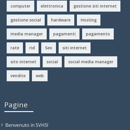
computer
elettronica
gestione siti internet
gestione social
hardware
Hosting
media manager
pagamenti
pagamento
rate
rid
Seo
siti internet
sito internet
social
social media manager
vendite
web
Pagine
Benvenuto in SVHS!