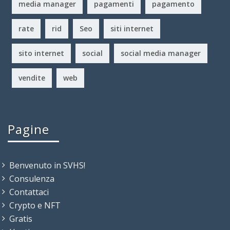
media manager
pagamenti
pagamento
rate
rid
Seo
siti internet
sito internet
social
social media manager
vendite
web
Pagine
Benvenuto in SVHS!
Consulenza
Contattaci
Crypto e NFT
Gratis